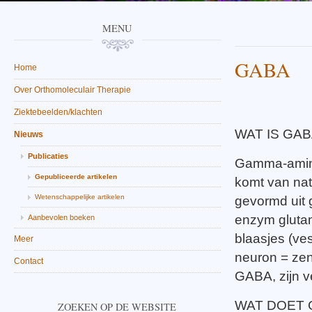
MENU
GABA
Home
Over Orthomoleculair Therapie
Ziektebeelden/klachten
WAT IS GA
Nieuws
Publicaties
Gamma-amino
Gepubliceerde artikelen
komt van nat
Wetenschappelijke artikelen
gevormd uit 
enzym gluta
Aanbevolen boeken
blaasjes (ve
Meer
neuron = zen
Contact
GABA, zijn v
WAT DOET 
ZOEKEN OP DE WEBSITE