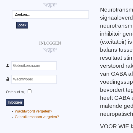
Neurotransmi
signaaloverd
neurotransmit
inhibitoir g
(excitatoir) 
INLOGGEN
balans tussen
resultaat st
verstoord ra
van GABA af,
voedingssup
bevordert teg
Onthoud mij
heeft GABA 
malende geda
Wachtwoord vergeten?
neuropatisch
Gebruikersnaam vergeten?
VOOR WIE 