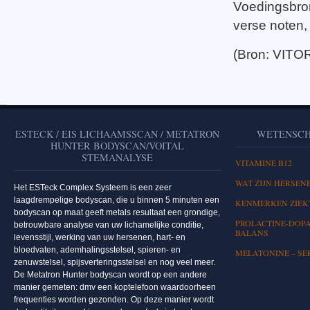
Voedingsbron
verse noten,
(Bron: VIT
ESTECK / EIS LICHAAMSSCAN / METATRON
WETENSCH
HUNTER BODYSCAN/VOITAL
STEMANALYSE
VITAMINE B12
WAT ZIJN HERSEN
Het ESTeck Complex Systeem is een zeer
laagdrempelige bodyscan, die u binnen 5 minuten een
KENMERKEN ZIEKT
bodyscan op maat geeft metals resultaat een grondige,
PROLACTINE-DOPA
betrouwbare analyse van uw lichamelijke conditie,
BALANS
levensstijl, werking van uw hersenen, hart- en
bloedvaten, ademhalingsstelsel, spieren- en
MELATONINE – SE
zenuwstelsel, spijsverteringsstelsel en nog veel meer.
De Metatron Hunter bodyscan wordt op een andere
manier gemeten: dmv een koptelefoon waardoorheen
frequenties worden gezonden. Op deze manier wordt