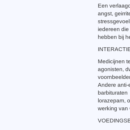
Een verlaag
angst, geirr
stressgevoeli
iedereen die
hebben bij h
INTERACTI
Medicijnen t
agonisten, d
voornbeelden
Andere anti-
barbituraten
lorazepam, 
werking van
VOEDINGS