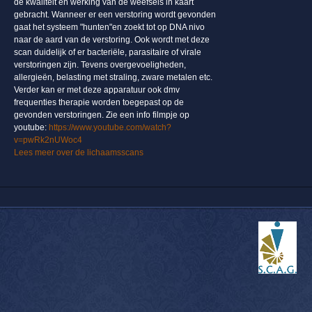
de kwaliteit en werking van de weefsels in kaart
gebracht. Wanneer er een verstoring wordt gevonden
gaat het systeem "hunten"en zoekt tot op DNA nivo
naar de aard van de verstoring. Ook wordt met deze
scan duidelijk of er bacteriële, parasitaire of virale
verstoringen zijn. Tevens overgevoeligheden,
allergieën, belasting met straling, zware metalen etc.
Verder kan er met deze apparatuur ook dmv
frequenties therapie worden toegepast op de
gevonden verstoringen. Zie een info filmpje op
youtube:
https://www.youtube.com/watch?
v=pwRk2nUWoc4
Lees meer over de lichaamsscans