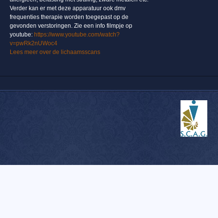
Verder kan er met deze apparatuur ook dmv
frequenties therapie worden toegepast op de
gevonden verstoringen. Zie een info filmpje op
youtube:
https://www.youtube.com/watch?
v=pwRk2nUWoc4
Lees meer over de lichaamsscans