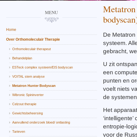
Metatron
MENU
bodyscan
Home
De Metatron
Over Orthomoleculair Therapie
systeem. All
Orthomoleculair therapeut
gebracht, we
Behandelplan
U zit ontspa
ESTeck complex systeem/EIS bodyscan
een compute
VOITAL stem analyse
punten en o
Metatron Hunter Bodyscan
voelt niets 
Wibronic Spininverter
de systemen
Celzout therapie
Het apparaat
Gewichtsbeheersing
‘intelligent
Aanvullend onderzoek bloed/ ontlasting
entropie-log
Tarieven
voor de Russ