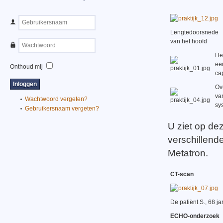
Lengtedoorsnede
van het hoofd
He
ee
Onthoud mij
cap
Ov
va
Wachtwoord vergeten?
sy
Gebruikersnaam vergeten?
U ziet op de
verschillend
Metatron.
CT-scan
De patiënt S., 68 j
ECHO-onderzoek