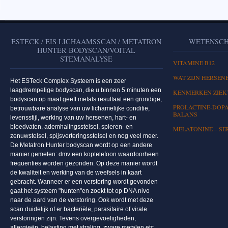
ESTECK / EIS LICHAAMSSCAN / METATRON
WETENSCH
HUNTER BODYSCAN/VOITAL
STEMANALYSE
VITAMINE B12
WAT ZIJN HERSEN
Het ESTeck Complex Systeem is een zeer
laagdrempelige bodyscan, die u binnen 5 minuten een
KENMERKEN ZIEKT
bodyscan op maat geeft metals resultaat een grondige,
PROLACTINE-DOPA
betrouwbare analyse van uw lichamelijke conditie,
BALANS
levensstijl, werking van uw hersenen, hart- en
bloedvaten, ademhalingsstelsel, spieren- en
MELATONINE – SE
zenuwstelsel, spijsverteringsstelsel en nog veel meer.
De Metatron Hunter bodyscan wordt op een andere
manier gemeten: dmv een koptelefoon waardoorheen
frequenties worden gezonden. Op deze manier wordt
de kwaliteit en werking van de weefsels in kaart
gebracht. Wanneer er een verstoring wordt gevonden
gaat het systeem "hunten"en zoekt tot op DNA nivo
naar de aard van de verstoring. Ook wordt met deze
scan duidelijk of er bacteriële, parasitaire of virale
verstoringen zijn. Tevens overgevoeligheden,
allergieën, belasting met straling, zware metalen etc.