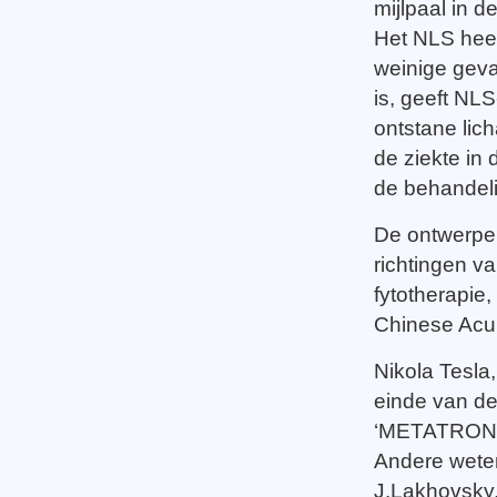
mijlpaal in 
Het NLS heeft
weinige geva
is, geeft NL
ontstane lic
de ziekte in 
de behandel
De ontwerper
richtingen v
fytotherapie
Chinese Acu
Nikola Tesla
einde van de
‘METATRON’
Andere weten
J.Lakhovsky,