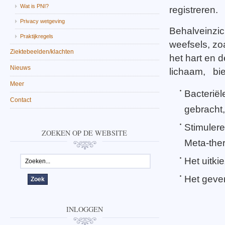
Wat is PNI?
registreren.
Privacy wetgeving
Behalveinzic
Praktijkregels
weefsels, zo
Ziektebeelden/klachten
het hart en 
Nieuws
lichaam, bie
Meer
Bacteriël
Contact
gebracht,
Stimulere
ZOEKEN OP DE WEBSITE
Meta-ther
Het uitki
Het geve
INLOGGEN