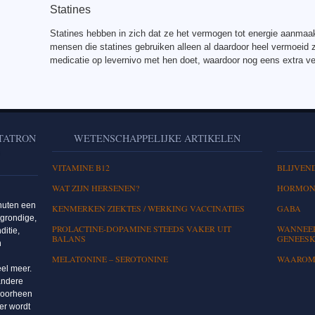
Statines
Statines hebben in zich dat ze het vermogen tot energie aanmaak
mensen die statines gebruiken alleen al daardoor heel vermoeid 
medicatie op levernivo met hen doet, waardoor nog eens extra v
ETATRON
WETENSCHAPPELIJKE ARTIKELEN
L
VITAMINE B12
BLIJVEN
WAT ZIJN HERSENEN?
HORMON
nuten een
KENMERKEN ZIEKTES / WERKING VACCINATIES
GABA
 grondige,
PROLACTINE-DOPAMINE STEEDS VAKER UIT
WANNEER
ditie,
BALANS
GENEESK
n
MELATONINE – SEROTONINE
WAAROM 
eel meer.
andere
doorheen
er wordt