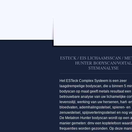
ESTECK / EIS LICHAAMSSCAN / M
HUNTER BODYSCAN/VOITA
STEMANALYSE
Het ESTeck Complex Systeem is een zeer
laagdrempelige bodyscan, die u binnen 5 mi
bodyscan op maat geeft metals resultaat een
betrouwbare analyse van uw lichamelijke con
levensstijl, werking van uw hersenen, hart- e
bloedvaten, ademhalingsstelsel, spieren- en
zenuwstelsel, spijsverteringsstelsel en nog v
De Metatron Hunter bodyscan wordt op een 
manier gemeten: dmv een koptelefoon waar
frequenties worden gezonden. Op deze mani