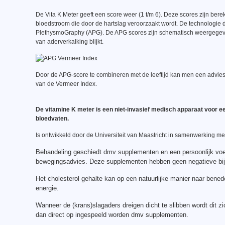
De Vita K Meter geeft een score weer (1 t/m 6). Deze scores zijn ber
bloedstroom die door de hartslag veroorzaakt wordt. De technologie d
PlethysmoGraphy (APG). De APG scores zijn schematisch weergegeven
van aderverkalking blijkt.
Door de APG-score te combineren met de leeftijd kan men een advies ge
van de Vermeer Index.
De vitamine K meter is een niet-invasief medisch apparaat voor ee
bloedvaten.
Is ontwikkeld door de Universiteit van Maastricht in samenwerking me
Behandeling geschiedt dmv supplementen en een persoonlijk voe
bewegingsadvies. Deze supplementen hebben geen negatieve bijw
Het cholesterol gehalte kan op een natuurlijke manier naar ben
energie.
Wanneer de (krans)slagaders dreigen dicht te slibben wordt dit z
dan direct op ingespeeld worden dmv supplementen.