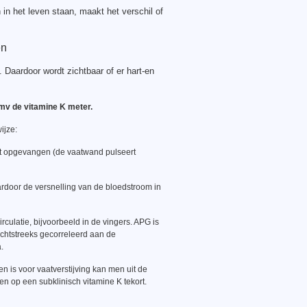
in het leven staan, maakt het verschil of
en
Daardoor wordt zichtbaar of er hart-en
mv de vitamine K meter.
ijze:
rdt opgevangen (de vaatwand pulseert
waardoor de versnelling van de bloedstroom in
irculatie, bijvoorbeeld in de vingers. APG is
echtstreeks gecorreleerd aan de
.
n is voor vaatverstijving kan men uit de
n op een subklinisch vitamine K tekort.