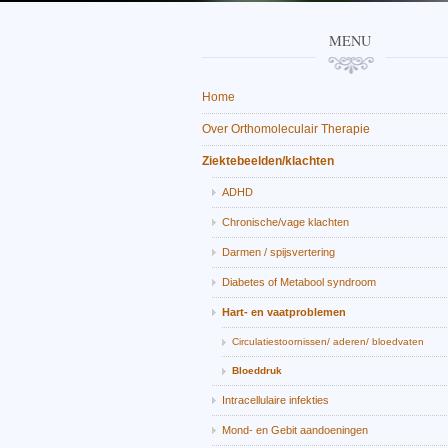
MENU
Home
Over Orthomoleculair Therapie
Ziektebeelden/klachten
ADHD
Chronische/vage klachten
Darmen / spijsvertering
Diabetes of Metabool syndroom
Hart- en vaatproblemen
Circulatiestoornissen/ aderen/ bloedvaten
Bloeddruk
Intracellulaire infekties
Mond- en Gebit aandoeningen