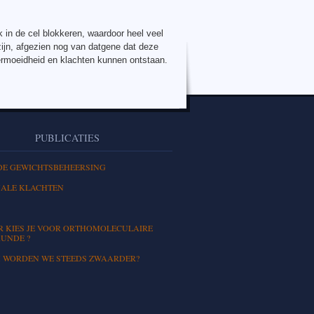
 in de cel blokkeren, waardoor heel veel
zijn, afgezien nog van datgene dat deze
ermoeidheid en klachten kunnen ontstaan.
PUBLICATIES
DE GEWICHTSBEHEERSING
ALE KLACHTEN
 KIES JE VOOR ORTHOMOLECULAIRE
UNDE ?
WORDEN WE STEEDS ZWAARDER?