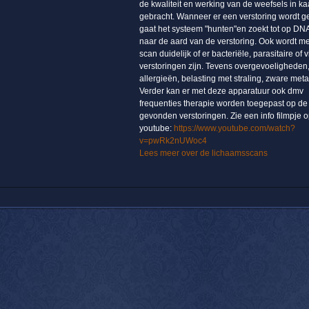
de kwaliteit en werking van de weefsels in ka
gebracht. Wanneer er een verstoring wordt 
gaat het systeem "hunten"en zoekt tot op DN
naar de aard van de verstoring. Ook wordt m
scan duidelijk of er bacteriële, parasitaire of v
verstoringen zijn. Tevens overgevoeligheden
allergieën, belasting met straling, zware meta
Verder kan er met deze apparatuur ook dmv
frequenties therapie worden toegepast op de
gevonden verstoringen. Zie een info filmpje 
youtube:
https://www.youtube.com/watch?
v=pwRk2nUWoc4
Lees meer over de lichaamsscans