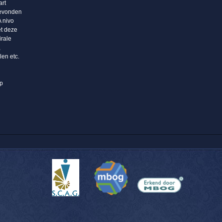
art
gevonden
A nivo
et deze
irale
,
len etc.
op