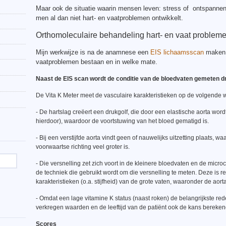
Maar ook de situatie waarin mensen leven: stress of ontspannen 
men al dan niet hart- en vaatproblemen ontwikkelt.
Orthomoleculaire behandeling hart- en vaat problem
Mijn werkwijze is na de anamnese een
EIS lichaamsscan
maken. 
vaatproblemen bestaan en in welke mate.
Naast de EIS scan wordt de conditie van de bloedvaten gemeten d
De Vita K Meter meet de vasculaire karakteristieken op de volgende w
- De hartslag creëert een drukgolf, die door een elastische aorta wo
hierdoor), waardoor de voortstuwing van het bloed gematigd is.
- Bij een verstijfde aorta vindt geen of nauwelijks uitzetting plaats, 
voorwaartse richting veel groter is.
- Die versnelling zet zich voort in de kleinere bloedvaten en de microc
de techniek die gebruikt wordt om die versnelling te meten. Deze is r
karakteristieken (o.a. stijfheid) van de grote vaten, waaronder de aorta
- Omdat een lage vitamine K status (naast roken) de belangrijkste rede
verkregen waarden en de leeftijd van de patiënt ook de kans berekene
Scores