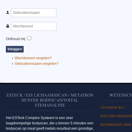
Onthoud mij
Wachtwoord vergeten?
Gebruikersnaam vergeten?
ESTECK / EIS LICHAAMSSCAN / METATRON
WETENSCH
HUNTER BODYSCAN/VOITAL
STEMANALYSE
VITAMINE B12
WAT ZIJN HERSEN
Het ESTeck Complex Systeem is een zeer
laagdrempelige bodyscan, die u binnen 5 minuten een
KENMERKEN ZIEKT
bodyscan op maat geeft metals resultaat een grondige,