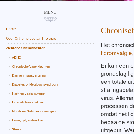
MENU
Chronisc
Home
Over Orthomoleculair Therapie
Het chronisc
Ziektebeelden/klachten
fibromyalgie,
ADHD
Er kan een 
Chronische/vage klachten
grondslag lig
Darmen / spijsvertering
een totale ui
Diabetes of Metabool syndroom
stralingsbel
Hart- en vaatproblemen
virus. Allem
Intracellulaire infekties
processen di
Mond- en Gebit aandoeningen
omdat het li
Lever, gal, alvleesklier
bepaalde sto
uitgeput. Wa
Stress