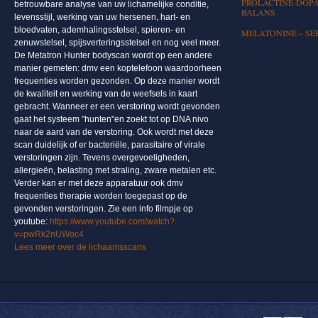
PROLACTINE-DOPA
betrouwbare analyse van uw lichamelijke conditie,
BALANS
levensstijl, werking van uw hersenen, hart- en
bloedvaten, ademhalingsstelsel, spieren- en
MELATONINE – SE
zenuwstelsel, spijsverteringsstelsel en nog veel meer.
De Metatron Hunter bodyscan wordt op een andere
manier gemeten: dmv een koptelefoon waardoorheen
frequenties worden gezonden. Op deze manier wordt
de kwaliteit en werking van de weefsels in kaart
gebracht. Wanneer er een verstoring wordt gevonden
gaat het systeem "hunten"en zoekt tot op DNA nivo
naar de aard van de verstoring. Ook wordt met deze
scan duidelijk of er bacteriële, parasitaire of virale
verstoringen zijn. Tevens overgevoeligheden,
allergieën, belasting met straling, zware metalen etc.
Verder kan er met deze apparatuur ook dmv
frequenties therapie worden toegepast op de
gevonden verstoringen. Zie een info filmpje op
youtube:
https://www.youtube.com/watch?
v=pwRk2nUWoc4
Lees meer over de lichaamsscans