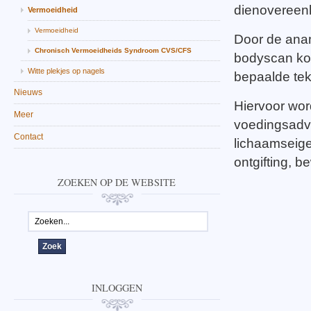
dienovereenk
Vermoeidheid
Vermoeidheid
Door de an
Chronisch Vermoeidheids Syndroom CVS/CFS
bodyscan ko
Witte plekjes op nagels
bepaalde tek
Nieuws
Hiervoor wor
Meer
voedingsadvi
Contact
lichaamseigen
ontgifting, b
ZOEKEN OP DE WEBSITE
INLOGGEN