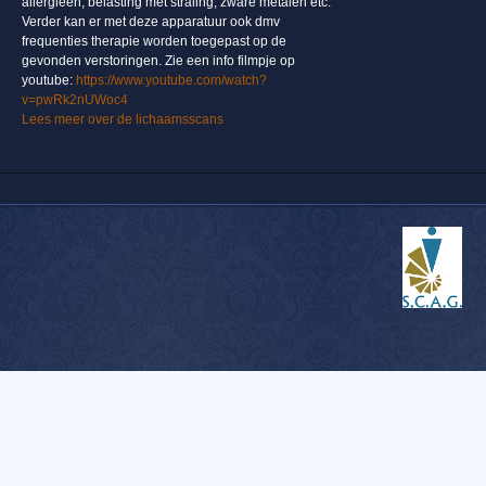
allergieën, belasting met straling, zware metalen etc.
Verder kan er met deze apparatuur ook dmv
frequenties therapie worden toegepast op de
gevonden verstoringen. Zie een info filmpje op
youtube:
https://www.youtube.com/watch?
v=pwRk2nUWoc4
Lees meer over de lichaamsscans