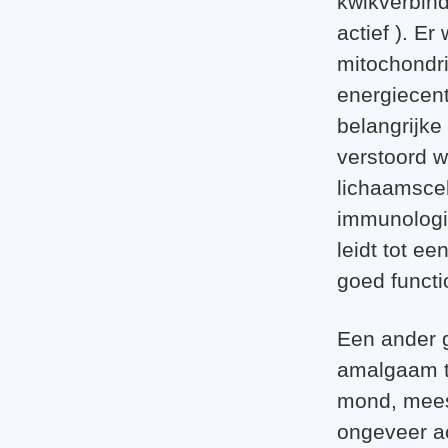
kwikverbind
actief ). E
mitochondri
energiecen
belangrijk
verstoord 
lichaamscel
immunologis
leidt tot e
goed functi
Een ander 
amalgaam ta
mond, meest
ongeveer a