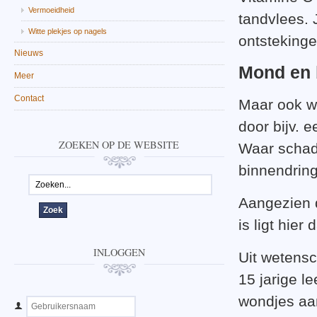
Vermoeidheid
tandvlees. 
Witte plekjes op nagels
ontstekinge
Nieuws
Mond en 
Meer
Contact
Maar ook w
door bijv. e
ZOEKEN OP DE WEBSITE
Waar schad
binnendrin
Aangezien d
is ligt hier
INLOGGEN
Uit wetensc
15 jarige l
wondjes aan