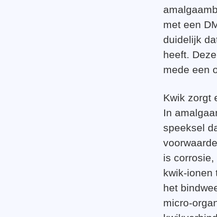
amalgaambe
met een DMP
duidelijk 
heeft. Deze
mede een oo
Kwik zorgt 
In amalgaam
speeksel dat
voorwaarden
is corrosie
kwik-ionen 
het bindwee
micro-organ