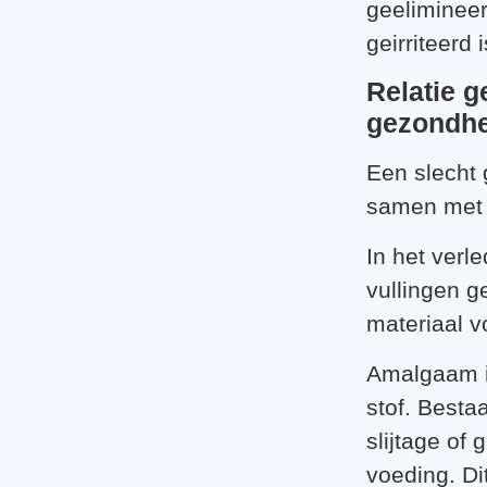
geeliminee
geirriteerd 
Relatie g
gezondhe
Een slecht 
samen met 
In het verl
vullingen g
materiaal v
Amalgaam is
stof. Besta
slijtage of
voeding. Di