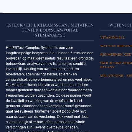
ESTECK / EIS LICHAAMSSCAN / METATRON
WETENSCH
HUNTER BODYSCAN/VOITAL
STEMANALYSE
VITAMINE B12
WAT ZIJN HERSEN
Het ESTeck Complex Systeem is een zeer
laagdrempelige bodyscan, die u binnen 5 minuten een
KENMERKEN ZIEKT
bodyscan op maat geeft metals resultaat een grondige,
PROLACTINE-DOPA
betrouwbare analyse van uw lichamelijke conditie,
BALANS
levensstijl, werking van uw hersenen, hart- en
bloedvaten, ademhalingsstelsel, spieren- en
MELATONINE – SE
zenuwstelsel, spijsverteringsstelsel en nog veel meer.
De Metatron Hunter bodyscan wordt op een andere
manier gemeten: dmv een koptelefoon waardoorheen
frequenties worden gezonden. Op deze manier wordt
de kwaliteit en werking van de weefsels in kaart
gebracht. Wanneer er een verstoring wordt gevonden
gaat het systeem "hunten"en zoekt tot op DNA nivo
naar de aard van de verstoring. Ook wordt met deze
scan duidelijk of er bacteriële, parasitaire of virale
verstoringen zijn. Tevens overgevoeligheden,