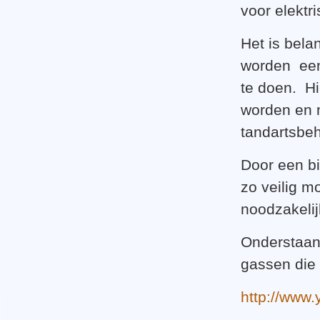
voor elektri
Het is bela
worden e
te doen. H
worden en 
tandartsbeh
Door een b
zo veilig m
noodzakeli
Onderstaand
gassen die
http://www