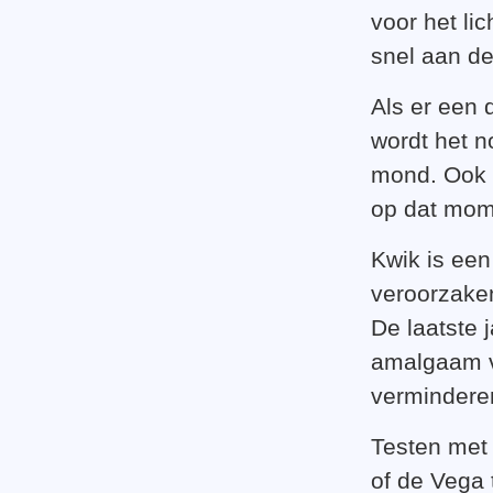
voor het li
snel aan d
Als er een 
wordt het no
mond. Ook a
op dat mome
Kwik is een
veroorzake
De laatste 
amalgaam v
verminderen
Testen met 
of de Vega 