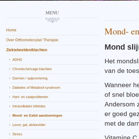
MENU
Mond- en
Home
Over Orthomoleculair Therapie
Mond slij
Ziektebeelden/klachten
Het mondsli
ADHD
Chronische/vage klachten
van de toes
Darmen / spijsvertering
Wanneer het
Diabetes of Metabool syndroom
of snel bloe
Hart- en vaatproblemen
Andersom zi
Intracellulaire infekties
er goed gez
Mond- en Gebit aandoeningen
met de dar
Lever, gal, alvleesklier
Stress
Vitamine C 