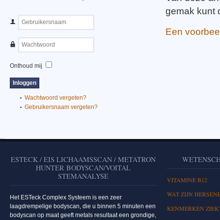
gemak kunt 
Een voorbee
Onthoud mij
Wachtwoord vergeten?
Gebruikersnaam vergeten?
ESTECK / EIS LICHAAMSSCAN / METATRON
WETENSCH
HUNTER BODYSCAN/VOITAL
STEMANALYSE
VITAMINE B12
WAT ZIJN HERSEN
Het ESTeck Complex Systeem is een zeer
laagdrempelige bodyscan, die u binnen 5 minuten een
KENMERKEN ZIEKT
bodyscan op maat geeft metals resultaat een grondige,