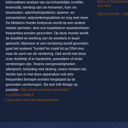
PROLACTINE-DOPA
betrouwbare analyse van uw lichamelijke conditie,
BALANS
levensstijl, werking van uw hersenen, hart- en
bloedvaten, ademhalingsstelsel, spieren- en
MELATONINE – SE
zenuwstelsel, spijsverteringsstelsel en nog veel meer.
De Metatron Hunter bodyscan wordt op een andere
manier gemeten: dmv een koptelefoon waardoorheen
frequenties worden gezonden. Op deze manier wordt
de kwaliteit en werking van de weefsels in kaart
gebracht. Wanneer er een verstoring wordt gevonden
gaat het systeem "hunten"en zoekt tot op DNA nivo
naar de aard van de verstoring. Ook wordt met deze
scan duidelijk of er bacteriële, parasitaire of virale
verstoringen zijn. Tevens overgevoeligheden,
allergieën, belasting met straling, zware metalen etc.
Verder kan er met deze apparatuur ook dmv
frequenties therapie worden toegepast op de
gevonden verstoringen. Zie een info filmpje op
youtube:
https://www.youtube.com/watch?
v=pwRk2nUWoc4
Lees meer over de lichaamsscans