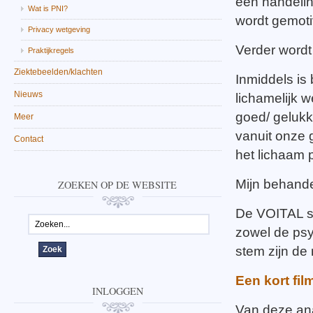
een handeling
Wat is PNI?
wordt gemotiv
Privacy wetgeving
Verder word
Praktijkregels
Ziektebeelden/klachten
Inmiddels is
Nieuws
lichamelijk w
goed/ gelukk
Meer
vanuit onze 
Contact
het lichaam 
Mijn behandel
ZOEKEN OP DE WEBSITE
De VOITAL s
zowel de psyc
stem zijn de
Een kort fi
INLOGGEN
Van deze anal