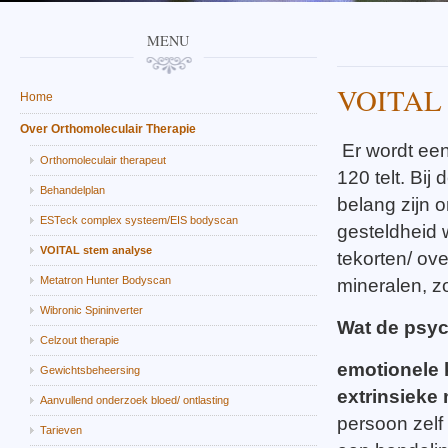
MENU
VOITAL s
Home
Over Orthomoleculair Therapie
Er wordt ee
Orthomoleculair therapeut
120 telt. Bi
Behandelplan
belang zijn 
ESTeck complex systeem/EIS bodyscan
gesteldheid 
VOITAL stem analyse
tekorten/ ov
Metatron Hunter Bodyscan
mineralen, z
Wibronic Spininverter
Wat de psyc
Celzout therapie
emotionele 
Gewichtsbeheersing
extrinsieke 
Aanvullend onderzoek bloed/ ontlasting
persoon zelf 
Tarieven