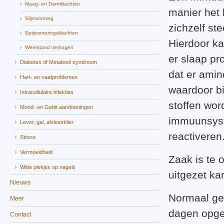
Maag- en Darmklachten
manier het 
Slijmvorming
zichzelf st
Spijsverteringsklachten
Hierdoor ka
Weerstand verhogen
er slaap pr
Diabetes of Metabool syndroom
dat er ami
Hart- en vaatproblemen
waardoor b
Intracellulaire infekties
stoffen wo
Mond- en Gebit aandoeningen
immuunsyst
Lever, gal, alvleesklier
reactiveren
Stress
Vermoeidheid
Zaak is te
Witte plekjes op nagels
uitgezet ka
Nieuws
Normaal ges
Meer
dagen opgel
Contact