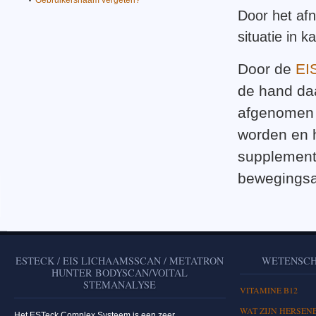
Gebruikersnaam vergeten?
Door het af
situatie in k
Door de
EI
de hand da
afgenomen 
worden en 
supplement
bewegingsa
ESTECK / EIS LICHAAMSSCAN / METATRON
WETENSCH
HUNTER BODYSCAN/VOITAL
STEMANALYSE
VITAMINE B12
WAT ZIJN HERSEN
Het ESTeck Complex Systeem is een zeer