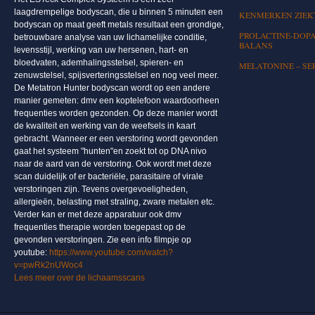
laagdrempelige bodyscan, die u binnen 5 minuten een
KENMERKEN ZIEKT
bodyscan op maat geeft metals resultaat een grondige,
PROLACTINE-DOPA
betrouwbare analyse van uw lichamelijke conditie,
BALANS
levensstijl, werking van uw hersenen, hart- en
bloedvaten, ademhalingsstelsel, spieren- en
MELATONINE – SE
zenuwstelsel, spijsverteringsstelsel en nog veel meer.
De Metatron Hunter bodyscan wordt op een andere
manier gemeten: dmv een koptelefoon waardoorheen
frequenties worden gezonden. Op deze manier wordt
de kwaliteit en werking van de weefsels in kaart
gebracht. Wanneer er een verstoring wordt gevonden
gaat het systeem "hunten"en zoekt tot op DNA nivo
naar de aard van de verstoring. Ook wordt met deze
scan duidelijk of er bacteriële, parasitaire of virale
verstoringen zijn. Tevens overgevoeligheden,
allergieën, belasting met straling, zware metalen etc.
Verder kan er met deze apparatuur ook dmv
frequenties therapie worden toegepast op de
gevonden verstoringen. Zie een info filmpje op
youtube:
https://www.youtube.com/watch?
v=pwRk2nUWoc4
Lees meer over de lichaamsscans