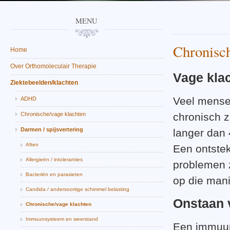
MENU
Chronisch
Home
Over Orthomoleculair Therapie
Vage kla
Ziektebeelden/klachten
Veel mensen
ADHD
Chronische/vage klachten
chronisch z
Darmen / spijsvertering
langer dan
Aften
Een ontstek
Allergieën / intoleranties
problemen z
Bacteriën en parasieten
op die mani
Candida / andersoortige schimmel belasting
Onstaan 
Chronische/vage klachten
Immuunsysteem en weerstand
Een immuuns