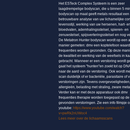
Het ESTeck Complex Systeem is een zeer
laagdrempelige bodyscan, die u binnen 5 mi
bodyscan op maat geeft metals resultaat een
betrouwbare analyse van uw lichamelijke con
levensstijl, werking van uw hersenen, hart- e
bloedvaten, ademhalingsstelsel, spieren- en
zenuwstelsel, spijsverteringsstelsel en nog v
De Metatron Hunter bodyscan wordt op een 
manier gemeten: dmv een koptelefoon waar
frequenties worden gezonden. Op deze mani
de kwaliteit en werking van de weefsels in ka
gebracht. Wanneer er een verstoring wordt 
gaat het systeem "hunten"en zoekt tot op DN
naar de aard van de verstoring. Ook wordt m
scan duidelijk of er bacteriële, parasitaire of v
verstoringen zijn. Tevens overgevoeligheden
allergieën, belasting met straling, zware meta
Verder kan er met deze apparatuur ook dmv
frequenties therapie worden toegepast op de
gevonden verstoringen. Zie een info filmpje 
youtube:
https://www.youtube.com/watch?
v=pwRk2nUWoc4
Lees meer over de lichaamsscans