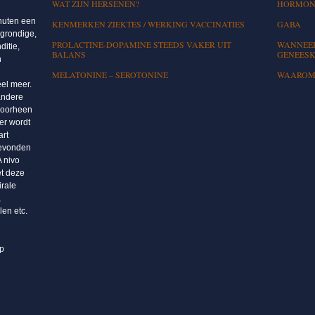
WAT ZIJN HERSENEN?
HORMON
nuten een
KENMERKEN ZIEKTES / WERKING VACCINATIES
GABA
 grondige,
PROLACTINE-DOPAMINE STEEDS VAKER UIT
WANNEER
ditie,
BALANS
GENEESK
n
MELATONINE – SEROTONINE
WAAROM 
eel meer.
andere
doorheen
er wordt
art
gevonden
A nivo
et deze
irale
,
len etc.
op