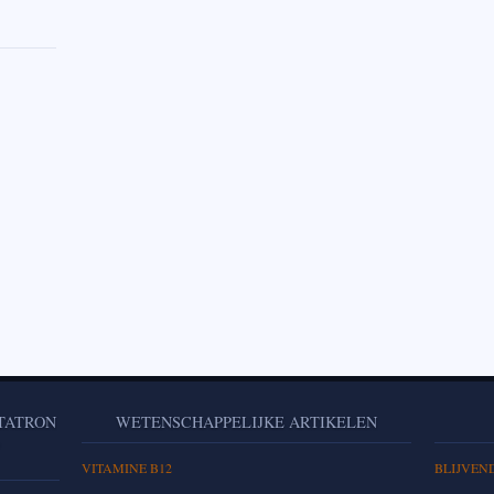
ETATRON
WETENSCHAPPELIJKE ARTIKELEN
L
VITAMINE B12
BLIJVEN