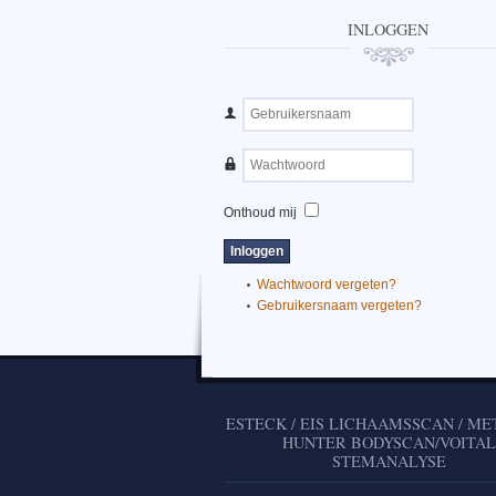
INLOGGEN
Onthoud mij
Wachtwoord vergeten?
Gebruikersnaam vergeten?
ESTECK / EIS LICHAAMSSCAN / M
HUNTER BODYSCAN/VOITA
STEMANALYSE